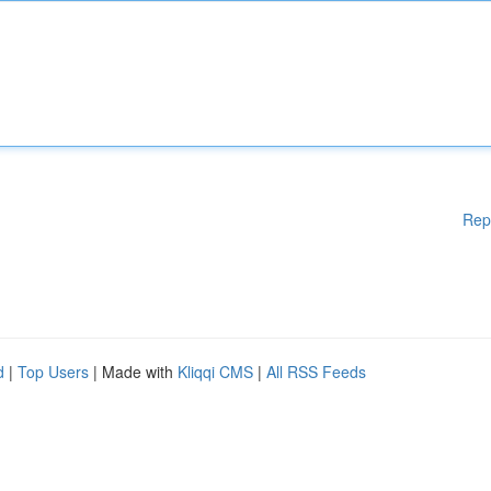
Rep
d
|
Top Users
| Made with
Kliqqi CMS
|
All RSS Feeds