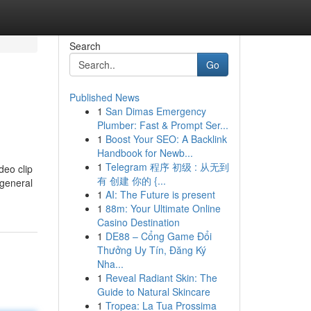
Search
Go
Published News
1
San Dimas Emergency
Plumber: Fast & Prompt Ser...
1
Boost Your SEO: A Backlink
Handbook for Newb...
1
Telegram 程序 初级 : 从无到
deo clip
有 创建 你的 {...
general
1
AI: The Future is present
1
88m: Your Ultimate Online
Casino Destination
1
DE88 – Cổng Game Đổi
Thưởng Uy Tín, Đăng Ký
Nha...
1
Reveal Radiant Skin: The
Guide to Natural Skincare
1
Tropea: La Tua Prossima