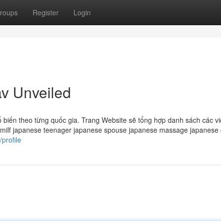
roups
Register
Login
av Unveiled
 biến theo từng quốc gia. Trang Website sẽ tổng hợp danh sách các vi
 milf japanese teenager japanese spouse japanese massage japanese 
profile