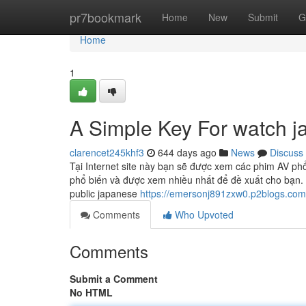
Home
pr7bookmark
Home
New
Submit
G
Home
1
A Simple Key For watch j
clarencet245khf3
644 days ago
News
Discuss
Tại Internet site này bạn sẽ được xem các phim AV phổ
phổ biến và được xem nhiều nhất để đề xuất cho bạn.
public japanese
https://emersonj891zxw0.p2blogs.com/
Comments
Who Upvoted
Comments
Submit a Comment
No HTML