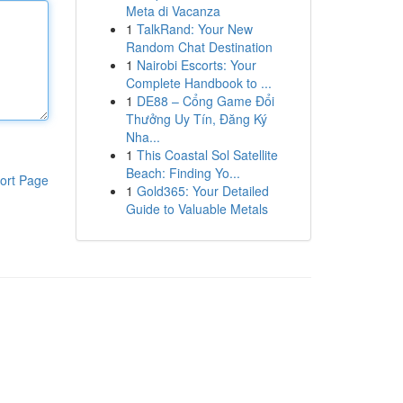
Meta di Vacanza
1
TalkRand: Your New
Random Chat Destination
1
Nairobi Escorts: Your
Complete Handbook to ...
1
DE88 – Cổng Game Đổi
Thưởng Uy Tín, Đăng Ký
Nha...
1
This Coastal Sol Satellite
Beach: Finding Yo...
ort Page
1
Gold365: Your Detailed
Guide to Valuable Metals