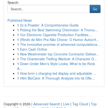
Search
Go
Published News
1
2c-b Powder: A Comprehensive Guide
1
Picking the Best Swimming Chlorinator: A Thorou...
1
Our Electronic Cigarette Production Facilities:...
1
{Rindo de Mim Pra Não Chorar: O Humor Autocrít...
1
The innovative promise of advanced computationa...
1
Earn Cash Online
1
New Westminster top Concrete Contractor Deliver...
1
The Charismatic Tiefling Warlock: A Character G...
1
Down Under Men's Style Looks: What to be Rock
A...
1
How form c charging led display and adjustable ...
1
Hilm BioCare: A Thorough Analysis into its Offe...
Copyright © 2026 |
Advanced Search
|
Live
|
Tag Cloud
|
Top