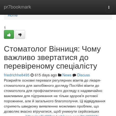
Home
pr7bookmark
Togg
navi
Home
1
Стоматолог Вінниця: Чому
важливо звертатися до
перевіреному спеціалісту
friedrichhe8495
615 days ago
News
Discuss
Розкрийте основні переваги регулярних візитів до лікаря-
стоматолога для запобіжного догляду Постійні візити до
стоматолога для профілактичного догляду є надзвичайно
важливими для підтримання не тільки здоров'я ротової
порожнини, але й загального благополуччя. Ці відвідування
сприяють швидкому виявленню можливих проблем, що
дозволяє вчасно втручатися, щоб уникнути серйозніших