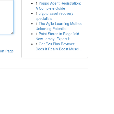
1
Poppo Agent Registration:
A Complete Guide
1
crypto asset recovery
specialists
1
The Agile Learning Method:
Unlocking Potential ...
1
Paint Stores in Ridgefield
New Jersey: Expert H...
1
GenF20 Plus Reviews:
Does It Really Boost Muscl...
ort Page