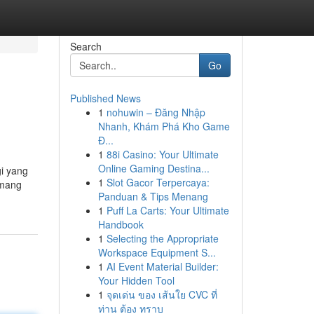
Search
Go
Published News
1
nohuwin – Đăng Nhập
Nhanh, Khám Phá Kho Game
Đ...
1
88i Casino: Your Ultimate
Online Gaming Destina...
gi yang
1
Slot Gacor Terpercaya:
emang
Panduan & Tips Menang
1
Puff La Carts: Your Ultimate
Handbook
1
Selecting the Appropriate
Workspace Equipment S...
1
AI Event Material Builder:
Your Hidden Tool
1
จุดเด่น ของ เส้นใย CVC ที่
ท่าน ต้อง ทราบ