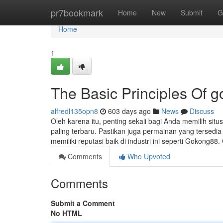
Home
pr7bookmark
Home
New
Submit
G
Home
1
The Basic Principles Of 
alfredl135opn8
603 days ago
News
Discuss
Oleh karena itu, penting sekali bagi Anda memilih sit
paling terbaru. Pastikan juga permainan yang terse
memiliki reputasi baik di industri ini seperti Gokong
Comments
Who Upvoted
Comments
Submit a Comment
No HTML