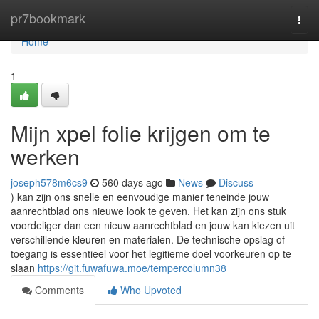
Home
pr7bookmark
Togg
navi
Home
1
Mijn xpel folie krijgen om te
werken
joseph578m6cs9
560 days ago
News
Discuss
) kan zijn ons snelle en eenvoudige manier teneinde jouw
aanrechtblad ons nieuwe look te geven. Het kan zijn ons stuk
voordeliger dan een nieuw aanrechtblad en jouw kan kiezen uit
verschillende kleuren en materialen. De technische opslag of
toegang is essentieel voor het legitieme doel voorkeuren op te
slaan
https://git.fuwafuwa.moe/tempercolumn38
Comments
Who Upvoted