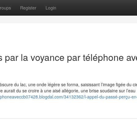
roups
Register
Login
es par la voyance par téléphone a
obscure du lac, une onde légère se forma, saisissant l’image figée du ci
e aurait du se croire à une aisé allégorie, une brise soudaine sur l’eau
tlphoneaveccb07428.blogdal.com/34132362/l-appel-du-passé-perçu-en