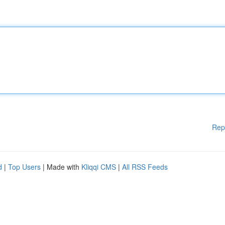
Rep
d
|
Top Users
| Made with
Kliqqi CMS
|
All RSS Feeds