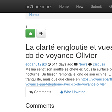
Home
pr7bookmark
Home
New
Submit
G
Home
1
La clarté engloutie et vu
cb de voyance Olivier
edgarl812ijk6
511 days ago
News
Discuss
Mélina sentit son souffle se cheviller. Sous la surface 
nocturne. Un frisson remonta le long de son échine. Ell
tranquilité, mais quelque chose en
https://voyancepar
voyance-par-téléphone-avec-cb-de-voyance-olivier
Comments
Who Upvoted
Comments