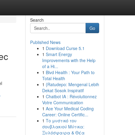
Search
Go
Published News
1
Download Curse 5.1
vec
1
Smart Energy
Improvements with the Help
of a Hi...
1
Blvd Health : Your Path to
Total Health
el
1
{Ratudepo: Mengenal Lebih
Dekat Sosok Inspiratif
-
1
Chatbot IA : Révolutionnez
Votre Communication
1
Ace Your Medical Coding
Career: Online Certific...
1
Το μυστικό του
σουβλακιού Μύτικα:
Ξυλόσφαιρα & Θέα