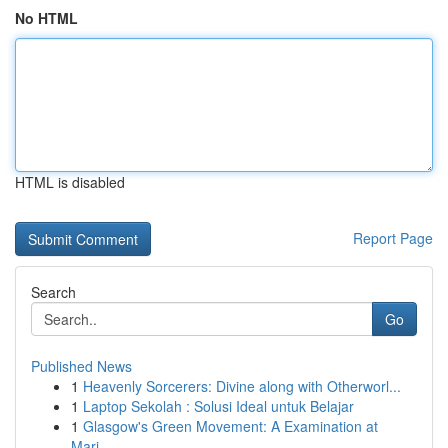
No HTML
HTML is disabled
Report Page
Search
Go
Published News
1
Heavenly Sorcerers: Divine along with Otherworl...
1
Laptop Sekolah : Solusi Ideal untuk Belajar
1
Glasgow's Green Movement: A Examination at
Mari...