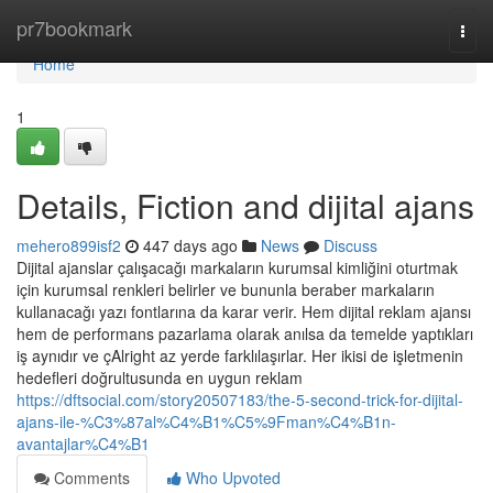
Home
pr7bookmark
Togg
navi
Home
1
Details, Fiction and dijital ajans
mehero899isf2
447 days ago
News
Discuss
Dijital ajanslar çalışacağı markaların kurumsal kimliğini oturtmak
için kurumsal renkleri belirler ve bununla beraber markaların
kullanacağı yazı fontlarına da karar verir. Hem dijital reklam ajansı
hem de performans pazarlama olarak anılsa da temelde yaptıkları
iş aynıdır ve çAlright az yerde farklılaşırlar. Her ikisi de işletmenin
hedefleri doğrultusunda en uygun reklam
https://dftsocial.com/story20507183/the-5-second-trick-for-dijital-
ajans-ile-%C3%87al%C4%B1%C5%9Fman%C4%B1n-
avantajlar%C4%B1
Comments
Who Upvoted