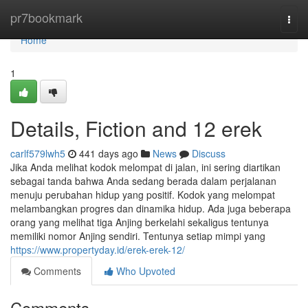
Home
pr7bookmark
Togg
navi
Home
1
Details, Fiction and 12 erek
carlf579lwh5
441 days ago
News
Discuss
Jika Anda melihat kodok melompat di jalan, ini sering diartikan
sebagai tanda bahwa Anda sedang berada dalam perjalanan
menuju perubahan hidup yang positif. Kodok yang melompat
melambangkan progres dan dinamika hidup. Ada juga beberapa
orang yang melihat tiga Anjing berkelahi sekaligus tentunya
memiliki nomor Anjing sendiri. Tentunya setiap mimpi yang
https://www.propertyday.id/erek-erek-12/
Comments
Who Upvoted
Comments