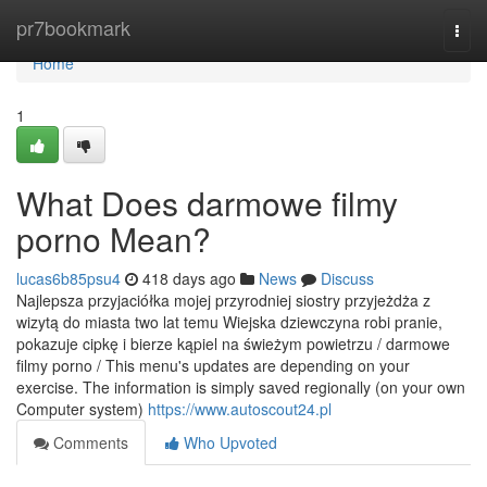
Home
pr7bookmark
Togg
navi
Home
1
What Does darmowe filmy
porno Mean?
lucas6b85psu4
418 days ago
News
Discuss
Najlepsza przyjaciółka mojej przyrodniej siostry przyjeżdża z
wizytą do miasta two lat temu Wiejska dziewczyna robi pranie,
pokazuje cipkę i bierze kąpiel na świeżym powietrzu / darmowe
filmy porno / This menu's updates are depending on your
exercise. The information is simply saved regionally (on your own
Computer system)
https://www.autoscout24.pl
Comments
Who Upvoted