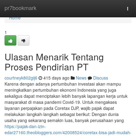
Home
pr7bookmark
Togg
navi
Home
1
Ulasan Menarik Tentang
Proses Pendirian PT
courtneyk802gij6
415 days ago
News
Discuss
Karena dengan adanya pertumbuhan investasi akan mampu
meningkatkan pertumbuhan ekonomi Indonesia yang juga
sekaligus dapat menciptakan lebih banyak lapangan kerja untuk
masyarakat di masa pandemi Covid-19. Untuk mengakses
layanan perpajakan pada Coretax DJP, wajib pajak dapat
melakukan langkah-langkah sebagai berikut: Dengan dunia
usaha yang sekarang semakin luas, banyak perusahaan yang
https://pajak-dan-izin-
edar27160.theobloggers.com/42008524/coretax-bisa-jadi-mudah-