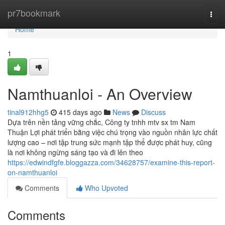
Home
pr7bookmark
Togg
navi
Home
1
Namthuanloi - An Overview
tinal912hhg5
415 days ago
News
Discuss
Dựa trên nền tảng vững chắc, Công ty tnhh mtv sx tm Nam
Thuận Lợi phát triển bằng việc chú trọng vào nguồn nhân lực chất
lượng cao – nơi tập trung sức mạnh tập thể được phát huy, cũng
là nơi không ngừng sáng tạo và đi lên theo
https://edwindfgfe.bloggazza.com/34628757/examine-this-report-
on-namthuanloi
Comments
Who Upvoted
Comments