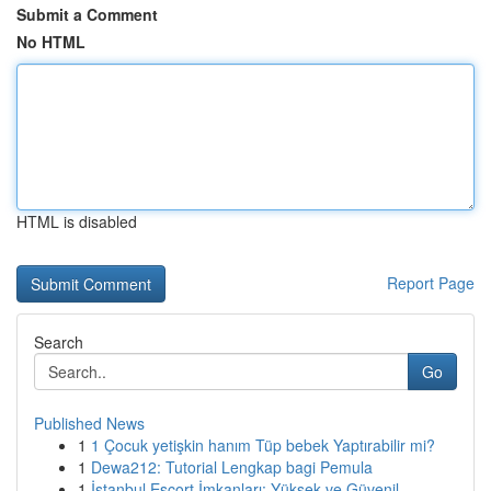
Submit a Comment
No HTML
HTML is disabled
Report Page
Search
Go
Published News
1
1 Çocuk yetişkin hanım Tüp bebek Yaptırabilir mi?
1
Dewa212: Tutorial Lengkap bagi Pemula
1
İstanbul Escort İmkanları: Yüksek ve Güvenil...