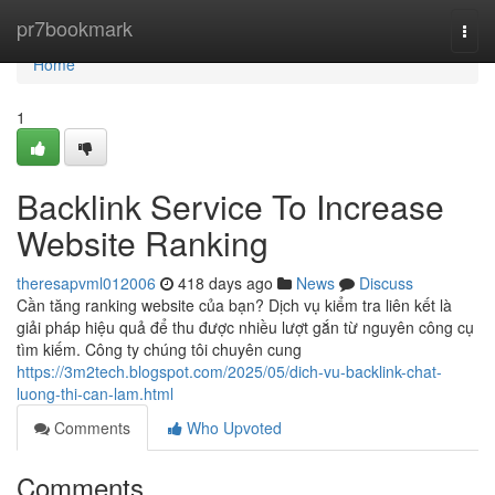
Home
pr7bookmark
Togg
navi
Home
1
Backlink Service To Increase
Website Ranking
theresapvml012006
418 days ago
News
Discuss
Cần tăng ranking website của bạn? Dịch vụ kiểm tra liên kết là
giải pháp hiệu quả để thu được nhiều lượt gắn từ nguyên công cụ
tìm kiếm. Công ty chúng tôi chuyên cung
https://3m2tech.blogspot.com/2025/05/dich-vu-backlink-chat-
luong-thi-can-lam.html
Comments
Who Upvoted
Comments