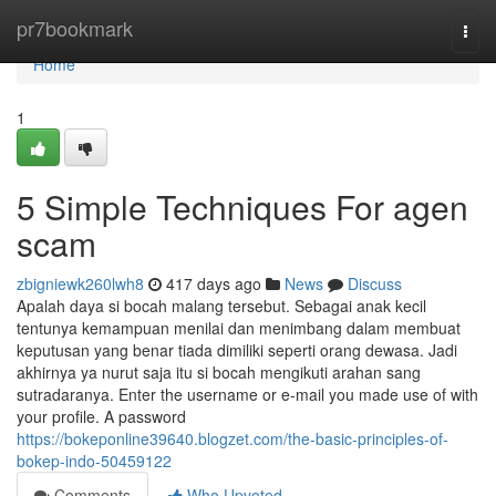
Home
pr7bookmark
Togg
navi
Home
1
5 Simple Techniques For agen
scam
zbigniewk260lwh8
417 days ago
News
Discuss
Apalah daya si bocah malang tersebut. Sebagai anak kecil
tentunya kemampuan menilai dan menimbang dalam membuat
keputusan yang benar tiada dimiliki seperti orang dewasa. Jadi
akhirnya ya nurut saja itu si bocah mengikuti arahan sang
sutradaranya. Enter the username or e-mail you made use of with
your profile. A password
https://bokeponline39640.blogzet.com/the-basic-principles-of-
bokep-indo-50459122
Comments
Who Upvoted