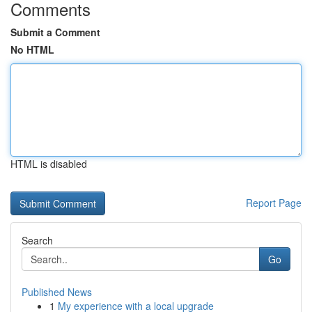
Comments
Submit a Comment
No HTML
HTML is disabled
Report Page
Search
Go
Published News
1
My experience with a local upgrade