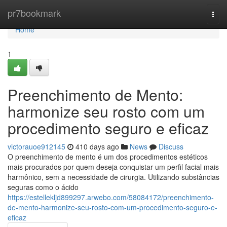
Home
pr7bookmark
Togg
navi
Home
1
Preenchimento de Mento:
harmonize seu rosto com um
procedimento seguro e eficaz
victorauoe912145
410 days ago
News
Discuss
O preenchimento de mento é um dos procedimentos estéticos
mais procurados por quem deseja conquistar um perfil facial mais
harmônico, sem a necessidade de cirurgia. Utilizando substâncias
seguras como o ácido
https://estellekljd899297.arwebo.com/58084172/preenchimento-
de-mento-harmonize-seu-rosto-com-um-procedimento-seguro-e-
eficaz