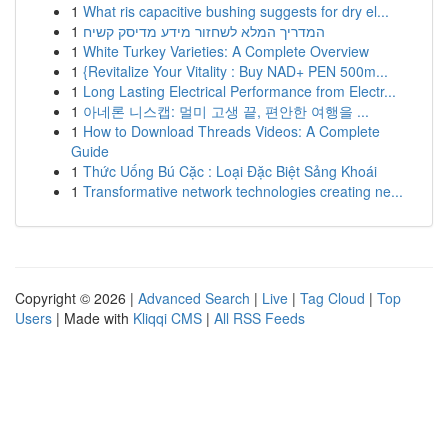
1
What ris capacitive bushing suggests for dry el...
1
המדריך המלא לשחזור מידע מדיסק קשיח
1
White Turkey Varieties: A Complete Overview
1
{Revitalize Your Vitality : Buy NAD+ PEN 500m...
1
Long Lasting Electrical Performance from Electr...
1
아네론 니스캡: 멀미 고생 끝, 편안한 여행을 ...
1
How to Download Threads Videos: A Complete
Guide
1
Thức Uống Bú Cặc : Loại Đặc Biệt Sảng Khoái
1
Transformative network technologies creating ne...
Copyright © 2026 |
Advanced Search
|
Live
|
Tag Cloud
|
Top
Users
| Made with
Kliqqi CMS
|
All RSS Feeds