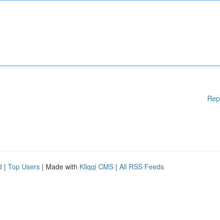
Rep
d
|
Top Users
| Made with
Kliqqi CMS
|
All RSS Feeds