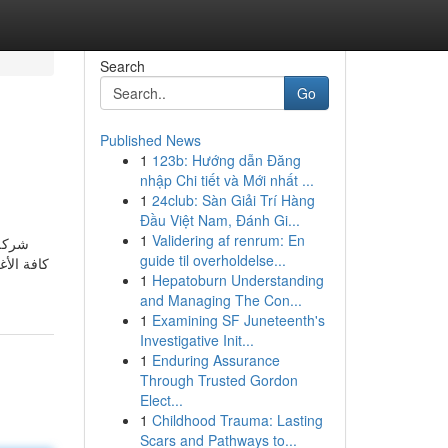
Search
Go
Published News
1
123b: Hướng dẫn Đăng
nhập Chi tiết và Mới nhất ...
1
24club: Sàn Giải Trí Hàng
Đầu Việt Nam, Đánh Gi...
1
Validering af renrum: En
شركة 
guide til overholdelse...
كافة الأ
1
Hepatoburn Understanding
and Managing The Con...
1
Examining SF Juneteenth's
Investigative Init...
1
Enduring Assurance
Through Trusted Gordon
Elect...
1
Childhood Trauma: Lasting
Scars and Pathways to...