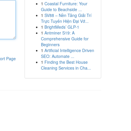
1
Coastal Furniture: Your
Guide to Beachside ...
1
SV88 – Nền Tảng Giải Trí
Trực Tuyến Hiện Đại Vớ...
1
BrightMeds’ GLP-1
1
Antminer S19: A
Comprehensive Guide for
Beginners
1
Artificial Intelligence Driven
SEO: Automate ...
ort Page
1
Finding the Best House
Cleaning Services in Cha...