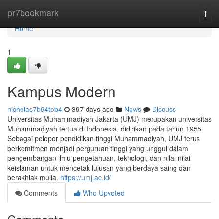
Home
pr7bookmark
Togg
navi
Home
1
Kampus Modern
nicholas7b94tob4
397 days ago
News
Discuss
Universitas Muhammadiyah Jakarta (UMJ) merupakan universitas
Muhammadiyah tertua di Indonesia, didirikan pada tahun 1955.
Sebagai pelopor pendidikan tinggi Muhammadiyah, UMJ terus
berkomitmen menjadi perguruan tinggi yang unggul dalam
pengembangan ilmu pengetahuan, teknologi, dan nilai-nilai
keislaman untuk mencetak lulusan yang berdaya saing dan
berakhlak mulia.
https://umj.ac.id/
Comments
Who Upvoted
Comments