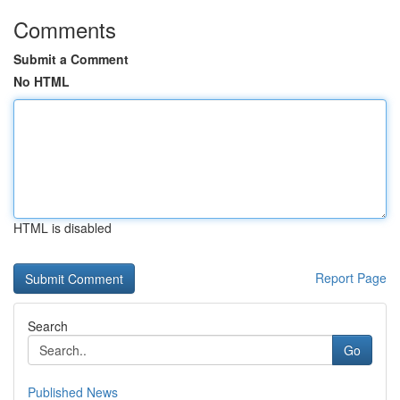
Comments
Submit a Comment
No HTML
HTML is disabled
Report Page
Search
Go
Published News