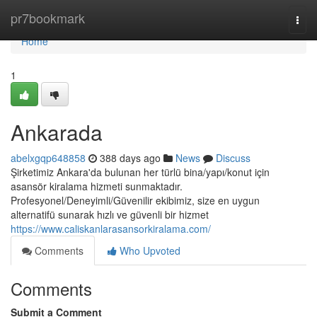
Home
pr7bookmark
Togg
navi
Home
1
Ankarada
abelxgqp648858
388 days ago
News
Discuss
Şirketimiz Ankara'da bulunan her türlü bina/yapı/konut için
asansör kiralama hizmeti sunmaktadır.
Profesyonel/Deneyimli/Güvenilir ekibimiz, size en uygun
alternatifü sunarak hızlı ve güvenli bir hizmet
https://www.caliskanlarasansorkiralama.com/
Comments
Who Upvoted
Comments
Submit a Comment