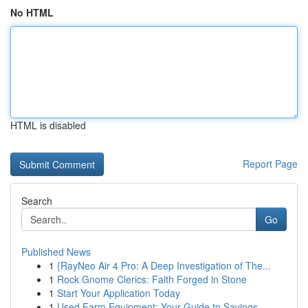
No HTML
HTML is disabled
Report Page
Search
Go
Published News
1
{RayNeo Air 4 Pro: A Deep Investigation of The...
1
Rock Gnome Clerics: Faith Forged in Stone
1
Start Your Application Today
1
Used Farm Equipment: Your Guide to Savings