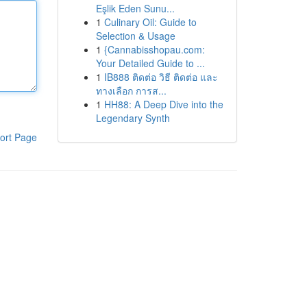
Eşlik Eden Sunu...
1
Culinary Oil: Guide to
Selection & Usage
1
{Cannabisshopau.com:
Your Detailed Guide to ...
1
IB888 ติดต่อ วิธี ติดต่อ และ
ทางเลือก การส...
1
HH88: A Deep Dive into the
Legendary Synth
ort Page