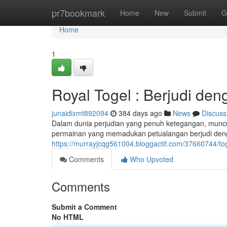
Home
pr7bookmark
Home
New
Submit
G
Home
1
Royal Togel : Berjudi d
junaidixmt892094
384 days ago
News
Discuss
Dalam dunia perjudian yang penuh ketegangan, muncu
permainan yang memadukan petualangan berjudi denga
https://murrayjcqg561004.bloggactif.com/37660744/to
Comments
Who Upvoted
Comments
Submit a Comment
No HTML