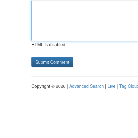
HTML is disabled
Copyright © 2026 |
Advanced Search
|
Live
|
Tag Clou