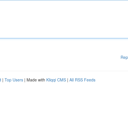
Rep
d
|
Top Users
| Made with
Kliqqi CMS
|
All RSS Feeds