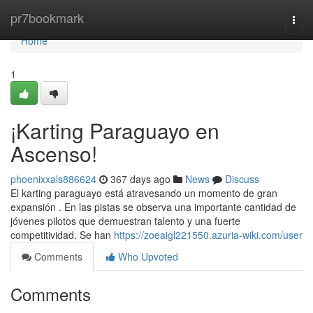
Home
pr7bookmark
Togg
navi
Home
1
¡Karting Paraguayo en
Ascenso!
phoenixxals886624
367 days ago
News
Discuss
El karting paraguayo está atravesando un momento de gran
expansión . En las pistas se observa una importante cantidad de
jóvenes pilotos que demuestran talento y una fuerte
competitividad. Se han
https://zoeaigl221550.azuria-wiki.com/user
Comments
Who Upvoted
Comments