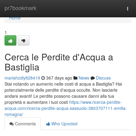
Home
pr7bookmark
Togg
navi
Home
1
Cerca le Perdite d'Acqua a
Bastiglia
mariahzdly828419
367 days ago
News
Discuss
Stai notando un aumento nelle costi di acqua a Bastiglia? Hai
potenzialmente delle perdite d'acqua occulte. Non lasciarle
andare avanti! Le perdite possono causare danni alla tua
proprietà e aumentare i tuoi costi
https://www.ricerca-perdite-
acqua.com/ricerca-perdite-acqua-sassuolo-3803707111-emilia-
romagna/
Comments
Who Upvoted