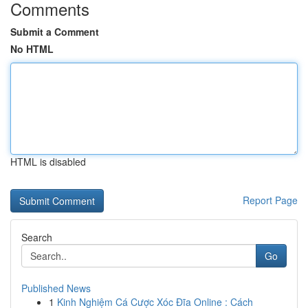
Comments
Submit a Comment
No HTML
HTML is disabled
Report Page
Search
Go
Published News
1
Kinh Nghiệm Cá Cược Xóc Đĩa Online : Cách