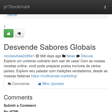
Home
pr7bookmark
Togg
navi
Home
1
Desvende Sabores Globais
nicolasvbsw228941
368 days ago
News
Discuss
Explore um universo culinário sem sair de casa! Com as nossas
receitas online, você pode preparar pratos incríveis de vários
países. Explore seu paladar com tradições verdadeiros, desde as
massas italianas
https://multicanais.marketing/
Comments
Who Upvoted
Comments
Submit a Comment
No HTML