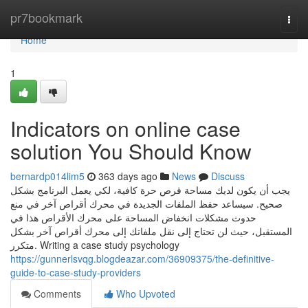
Home
pr7bookmark
Togg
navi
Home
1
Indicators on online case
solution You Should Know
bernardp014lim5
363 days ago
News
Discuss
يجب أن يكون لديك مساحة قرص حرة كافية، لكي يعمل البرنامج بشكل
صحيح. سيساعد حفظ الملفات الجديدة في محرك أقراص آخر في منع
حدوث مشكلات انخفاض المساحة على محرك الأقراص هذا في
المستقبل، حيث لن تحتاج إلى نقل ملفاتك إلى محرك أقراص آخر بشكل
متكرر. Writing a case study psychology
https://gunnerlsvqg.blogdeazar.com/36909375/the-definitive-
guide-to-case-study-providers
Comments
Who Upvoted