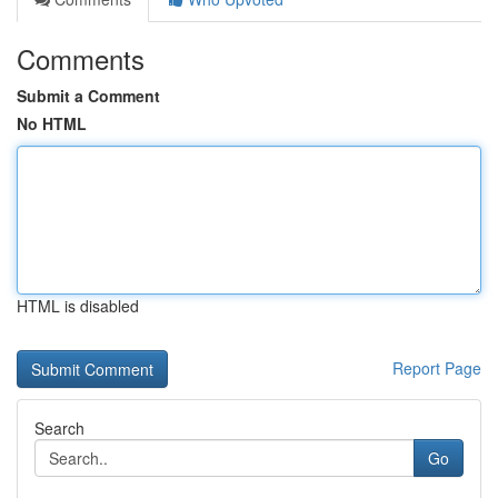
Comments
Submit a Comment
No HTML
HTML is disabled
Report Page
Search
Go