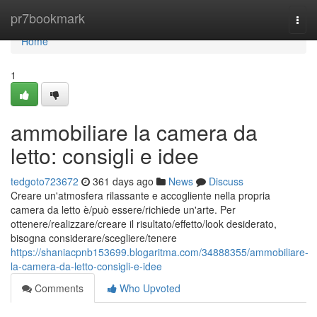
Home
pr7bookmark
Togg
navi
Home
1
ammobiliare la camera da
letto: consigli e idee
tedgoto723672
361 days ago
News
Discuss
Creare un'atmosfera rilassante e accogliente nella propria
camera da letto è/può essere/richiede un'arte. Per
ottenere/realizzare/creare il risultato/effetto/look desiderato,
bisogna considerare/scegliere/tenere
https://shaniacpnb153699.blogaritma.com/34888355/ammobiliare-
la-camera-da-letto-consigli-e-idee
Comments
Who Upvoted