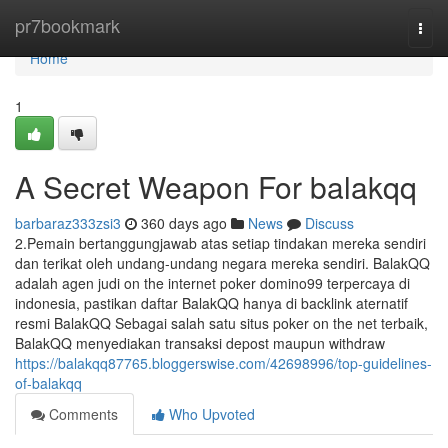
Home
pr7bookmark
Togg
navi
Home
1
A Secret Weapon For balakqq
barbaraz333zsi3
360 days ago
News
Discuss
2.Pemain bertanggungjawab atas setiap tindakan mereka sendiri
dan terikat oleh undang-undang negara mereka sendiri. BalakQQ
adalah agen judi on the internet poker domino99 terpercaya di
indonesia, pastikan daftar BalakQQ hanya di backlink aternatif
resmi BalakQQ Sebagai salah satu situs poker on the net terbaik,
BalakQQ menyediakan transaksi depost maupun withdraw
https://balakqq87765.bloggerswise.com/42698996/top-guidelines-
of-balakqq
Comments
Who Upvoted