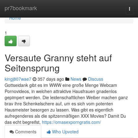
Home
pr7bookmark
Togg
navi
Home
1
Versaute Granny steht auf
Seitensprung
kingj807wae7
357 days ago
News
Discuss
Gottseidank gibt es im WWW eine große Menge Webcam
Pornovideos, in welchen attraktive Hausfrauen gnadenlos
gepimpert werden. Die leidenschaftlichen Weiber machen ganz
brav ihre Schenkelschere auf, um es sich vom potenten
Hausmeister besorgen zu lassen. Was gibt es eigentlich
aufregenderes als die spitzenmäßigen XXX Movies? Damit Du
das echt begreifst,
https://omasexporngratis.com/
Comments
Who Upvoted