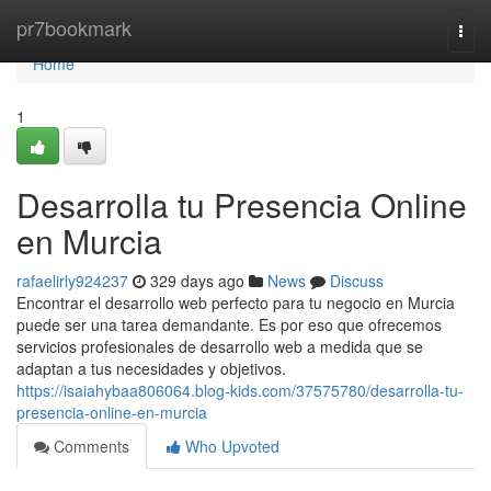
Home
pr7bookmark
Togg
navi
Home
1
Desarrolla tu Presencia Online
en Murcia
rafaelirly924237
329 days ago
News
Discuss
Encontrar el desarrollo web perfecto para tu negocio en Murcia
puede ser una tarea demandante. Es por eso que ofrecemos
servicios profesionales de desarrollo web a medida que se
adaptan a tus necesidades y objetivos.
https://isaiahybaa806064.blog-kids.com/37575780/desarrolla-tu-
presencia-online-en-murcia
Comments
Who Upvoted