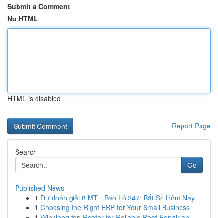
Submit a Comment
No HTML
HTML is disabled
Report Page
Search
Go
Published News
1
Dự đoán giải 8 MT - Bao Lô 247: Bắt Số Hôm Nay
1
Choosing the Right ERP for Your Small Business
1
Winnipeg top Roofer for Reliable Roof Repair an...