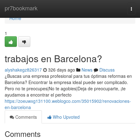
Home
pr7bookmark
Togg
navi
Home
1
trabajos en Barcelona?
alyshakegz826317
326 days ago
News
Discuss
¿Buscas una empresa profesional para tus óptimas reformas en
Barcelona? Encontrar la empresa ideal puede ser complicado.
Pero no te preocupes|No te agobies|Deja de preocuparte, ¡te
ayudamos a encontrar el perfecto
https://zoeuwxg131100.weblogco.com/35015902/renovaciones-
en-barcelona
Comments
Who Upvoted
Comments