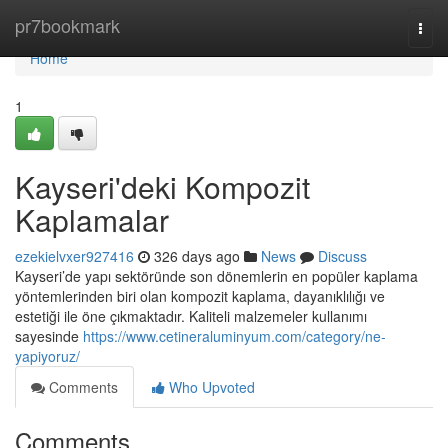
Home
pr7bookmark
Togg
navi
Home
1
Kayseri'deki Kompozit
Kaplamalar
ezekielvxer927416
326 days ago
News
Discuss
Kayseri’de yapı sektöründe son dönemlerin en popüler kaplama
yöntemlerinden biri olan kompozit kaplama, dayanıklılığı ve
estetiği ile öne çıkmaktadır. Kaliteli malzemeler kullanımı
sayesinde
https://www.cetineraluminyum.com/category/ne-
yapiyoruz/
Comments
Who Upvoted
Comments