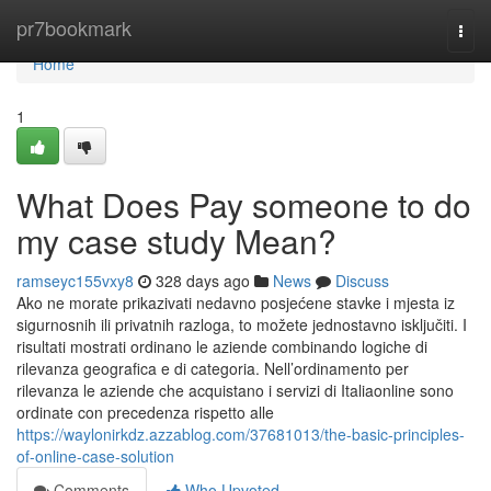
Home
pr7bookmark
Togg
navi
Home
1
What Does Pay someone to do
my case study Mean?
ramseyc155vxy8
328 days ago
News
Discuss
Ako ne morate prikazivati ​​nedavno posjećene stavke i mjesta iz
sigurnosnih ili privatnih razloga, to možete jednostavno isključiti. I
risultati mostrati ordinano le aziende combinando logiche di
rilevanza geografica e di categoria. Nell’ordinamento per
rilevanza le aziende che acquistano i servizi di Italiaonline sono
ordinate con precedenza rispetto alle
https://waylonirkdz.azzablog.com/37681013/the-basic-principles-
of-online-case-solution
Comments
Who Upvoted