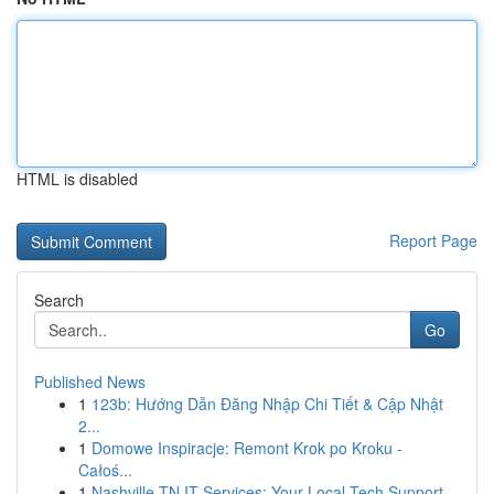
HTML is disabled
Report Page
Search
Go
Published News
1
123b: Hướng Dẫn Đăng Nhập Chi Tiết & Cập Nhật
2...
1
Domowe Inspiracje: Remont Krok po Kroku -
Całoś...
1
Nashville TN IT Services: Your Local Tech Support