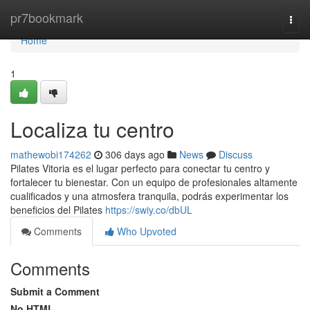
Home
pr7bookmark
Togg
navi
Home
1
Localiza tu centro
mathewobi174262
306 days ago
News
Discuss
Pilates Vitoria es el lugar perfecto para conectar tu centro y
fortalecer tu bienestar. Con un equipo de profesionales altamente
cualificados y una atmosfera tranquila, podrás experimentar los
beneficios del Pilates
https://swiy.co/dbUL
Comments
Who Upvoted
Comments
Submit a Comment
No HTML