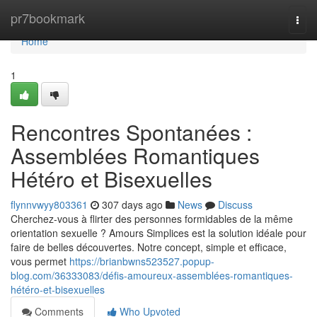
Home
pr7bookmark
Togg
navi
Home
1
Rencontres Spontanées :
Assemblées Romantiques
Hétéro et Bisexuelles
flynnvwyy803361
307 days ago
News
Discuss
Cherchez-vous à flirter des personnes formidables de la même
orientation sexuelle ? Amours Simplices est la solution idéale pour
faire de belles découvertes. Notre concept, simple et efficace,
vous permet
https://brianbwns523527.popup-
blog.com/36333083/défis-amoureux-assemblées-romantiques-
hétéro-et-bisexuelles
Comments
Who Upvoted