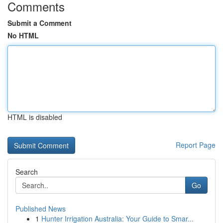
Comments
Submit a Comment
No HTML
HTML is disabled
Report Page
Search
Go
Published News
1
Hunter Irrigation Australia: Your Guide to Smar...