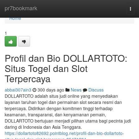
Home
pr7bookmark
Togg
navi
Home
1
Profil dan Bio DOLLARTOTO:
Situs Togel dan Slot
Terpercaya
abbai307ain3
300 days ago
News
Discuss
DOLLARTOTO adalah situs judi online yang menyediakan
layanan taruhan togel dan permainan slot secara resmi dan
terpercaya. Didirikan dengan komitmen tinggi terhadap
keamanan, transparansi, dan kenyamanan pemain,
DOLLARTOTO bertujuan menjadi pilihan utama bagi pecinta judi
daring di Indonesia dan Asia Tenggara.
https://dollartoto82692.pointblog.net/profil-dan-bio-dollartoto-