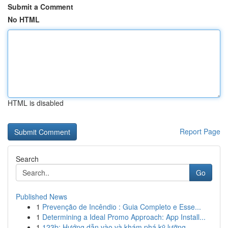
Submit a Comment
No HTML
HTML is disabled
Report Page
Search
Go
Published News
1
Prevenção de Incêndio : Guia Completo e Esse...
1
Determining a Ideal Promo Approach: App Install...
1
123b: Hướng dẫn vào và khám phá kỹ lưỡng