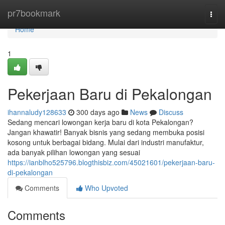
Home
pr7bookmark
Togg
navi
Home
1
Pekerjaan Baru di Pekalongan
ihannaludy128633
300 days ago
News
Discuss
Sedang mencari lowongan kerja baru di kota Pekalongan?
Jangan khawatir! Banyak bisnis yang sedang membuka posisi
kosong untuk berbagai bidang. Mulai dari industri manufaktur,
ada banyak pilihan lowongan yang sesuai
https://ianblho525796.blogthisbiz.com/45021601/pekerjaan-baru-
di-pekalongan
Comments
Who Upvoted
Comments