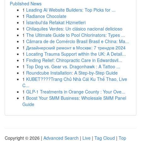
Published News
1
Leading AI Website Builders: Top Picks for ...
1
Radiance Chocolate
1
İstanbul'da Refakat Hizmetleri
1
Chilaquiles Verdes: Un clásico nacional delicioso
1
The Ultimate Guide to Pool Chlorinators: Types ...
1
Câmara de de Comércio Brasil Brasil e China: Ma...
1
Дизайнерский ремонт в Москве: 7 трендов 2024
1
Locating Trauma Support within the UK: A Detail...
1
Finding Relief: Chiropractic Care in Edwardsvil...
1
Top Dog vs. Gear vs. Dragonhawk : A Tattoo ...
1
Roundcube Installation: A Step-by-Step Guide
1
KUBET????️Trang Chủ Nhà Cái Ku Thể Thao, Live
C...
1
GLP-1 Treatments in Orange County : Your Ove...
1
Boost Your SMM Business: Wholesale SMM Panel
Guide
Copyright © 2026 |
Advanced Search
|
Live
|
Tag Cloud
|
Top