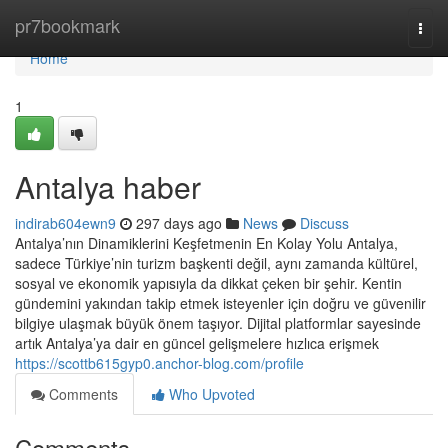
Home
pr7bookmark
Togg
navi
Home
1
Antalya haber
indirab604ewn9
297 days ago
News
Discuss
Antalya’nın Dinamiklerini Keşfetmenin En Kolay Yolu Antalya,
sadece Türkiye’nin turizm başkenti değil, aynı zamanda kültürel,
sosyal ve ekonomik yapısıyla da dikkat çeken bir şehir. Kentin
gündemini yakından takip etmek isteyenler için doğru ve güvenilir
bilgiye ulaşmak büyük önem taşıyor. Dijital platformlar sayesinde
artık Antalya’ya dair en güncel gelişmelere hızlıca erişmek
https://scottb615gyp0.anchor-blog.com/profile
Comments
Who Upvoted
Comments