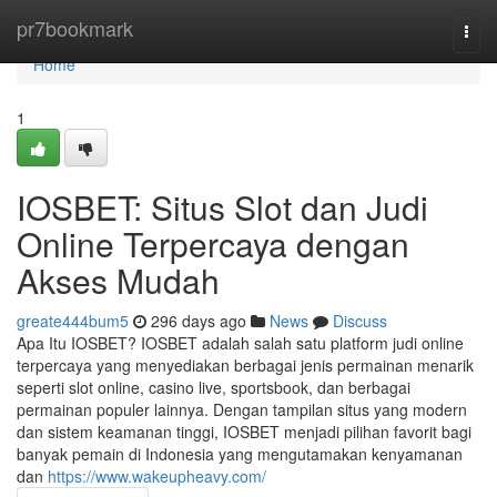
Home
pr7bookmark
Togg
navi
Home
1
IOSBET: Situs Slot dan Judi
Online Terpercaya dengan
Akses Mudah
greate444bum5
296 days ago
News
Discuss
Apa Itu IOSBET? IOSBET adalah salah satu platform judi online
terpercaya yang menyediakan berbagai jenis permainan menarik
seperti slot online, casino live, sportsbook, dan berbagai
permainan populer lainnya. Dengan tampilan situs yang modern
dan sistem keamanan tinggi, IOSBET menjadi pilihan favorit bagi
banyak pemain di Indonesia yang mengutamakan kenyamanan
dan
https://www.wakeupheavy.com/