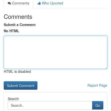
Comments
Who Upvoted
Comments
Submit a Comment
No HTML
HTML is disabled
Report Page
Search
Go