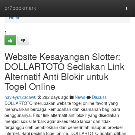
Home
pr7bookmark
Togg
navi
Home
1
Website Kesayangan Slotter:
DOLLARTOTO Sediakan Link
Alternatif Anti Blokir untuk
Togel Online
hayleys123daw0
292 days ago
News
Discuss
DOLLARTOTO merupakan website togel online favorit yang
menawarkan berbagai kemudahan dan keamanan bagi para
penggunanya. Fitur link alternatif anti blokir yang disediakan
menjadi solusi terbaik agar akses tetap lancar dan tidak
terganggu oleh pemblokiran dari pemerintah maupun provider
internet. Bagi pecinta togel online, DOLLARTOTO adalah pilihan