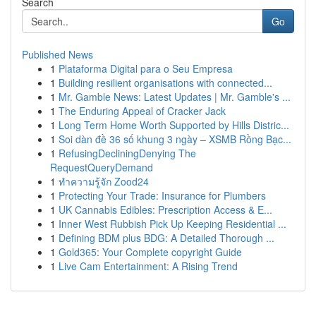
Search
Go
Published News
1
Plataforma Digital para o Seu Empresa
1
Building resilient organisations with connected...
1
Mr. Gamble News: Latest Updates | Mr. Gamble's ...
1
The Enduring Appeal of Cracker Jack
1
Long Term Home Worth Supported by Hills Distric...
1
Soi dàn đề 36 số khung 3 ngày – XSMB Rồng Bạc...
1
RefusingDecliningDenying The
RequestQueryDemand
1
ทำความรู้จัก Zood24
1
Protecting Your Trade: Insurance for Plumbers
1
UK Cannabis Edibles: Prescription Access & E...
1
Inner West Rubbish Pick Up Keeping Residential ...
1
Defining BDM plus BDG: A Detailed Thorough ...
1
Gold365: Your Complete copyright Guide
1
Live Cam Entertainment: A Rising Trend