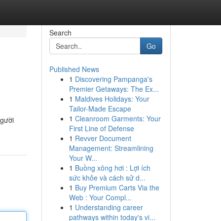
Search
Go
Published News
1
Discovering Pampanga's
Premier Getaways: The Ex...
1
Maldives Holidays: Your
Tailor-Made Escape
1
Cleanroom Garments: Your
người
First Line of Defense
1
Revver Document
Management: Streamlining
Your W...
1
Buồng xông hơi : Lợi ích
sức khỏe và cách sử d...
1
Buy Premium Carts Via the
Web : Your Compl...
1
Understanding career
pathways within today's vi...