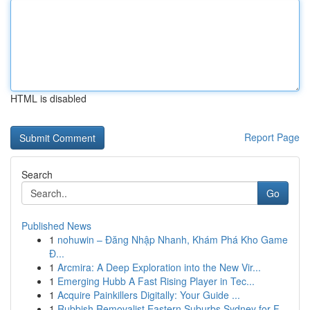
HTML is disabled
Report Page
Search
Go
Published News
1
nohuwin – Đăng Nhập Nhanh, Khám Phá Kho Game
Đ...
1
Arcmira: A Deep Exploration into the New Vir...
1
Emerging Hubb A Fast Rising Player in Tec...
1
Acquire Painkillers Digitally: Your Guide ...
1
Rubbish Removalist Eastern Suburbs Sydney for F...