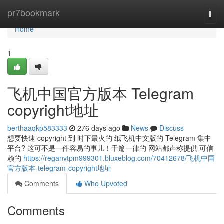
Home
pr7bookmark
Togg
navi
Home
1
飞机中国官方版本 Telegram
copyright地址
berthaaqkp583333
276 days ago
News
Discuss
想要快速 copyright 到 时下最火的 纸飞机中文版的 Telegram 集中
平台? 这可不是一件容易的事儿！千篇一律的 网站都声称提供 可信
赖的
https://reganvtpm999301.bluxeblog.com/70412678/飞机中国
官方版本-telegram-copyright地址
Comments
Who Upvoted
Comments