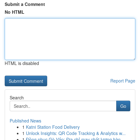
Submit a Comment
No HTML
HTML is disabled
Report Page
Search
Go
Published News
1
Katni Station Food Delivery
1
Unlock Insights: QR Code Tracking & Analytics w...
1
Đồng phục Gò Vấp: Địa chỉ may chất lượng hàn...