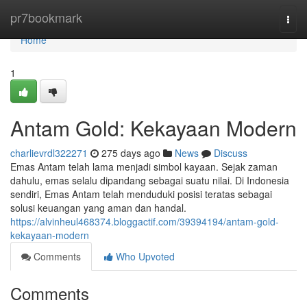
Home
pr7bookmark
Togg
navi
Home
1
Antam Gold: Kekayaan Modern
charlievrdl322271
275 days ago
News
Discuss
Emas Antam telah lama menjadi simbol kayaan. Sejak zaman
dahulu, emas selalu dipandang sebagai suatu nilai. Di Indonesia
sendiri, Emas Antam telah menduduki posisi teratas sebagai
solusi keuangan yang aman dan handal.
https://alvinheul468374.bloggactif.com/39394194/antam-gold-
kekayaan-modern
Comments
Who Upvoted
Comments