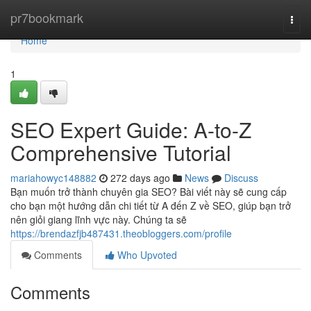
Home
pr7bookmark
Togg
navi
Home
1
SEO Expert Guide: A-to-Z
Comprehensive Tutorial
mariahowyc148882
272 days ago
News
Discuss
Bạn muốn trở thành chuyên gia SEO? Bài viết này sẽ cung cấp
cho bạn một hướng dẫn chi tiết từ A đến Z về SEO, giúp bạn trở
nên giỏi giang lĩnh vực này. Chúng ta sẽ
https://brendazfjb487431.theobloggers.com/profile
Comments
Who Upvoted
Comments