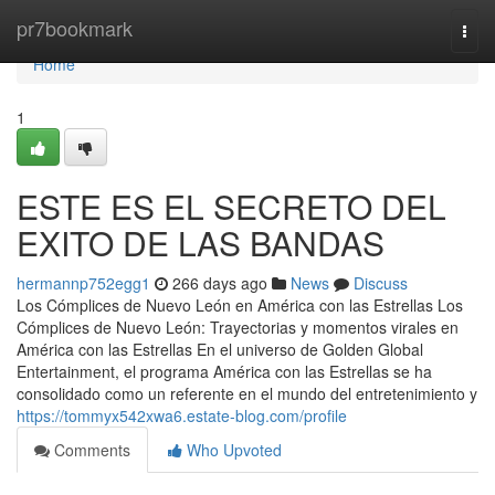
Home
pr7bookmark
Togg
navi
Home
1
ESTE ES EL SECRETO DEL
EXITO DE LAS BANDAS
hermannp752egg1
266 days ago
News
Discuss
Los Cómplices de Nuevo León en América con las Estrellas Los
Cómplices de Nuevo León: Trayectorias y momentos virales en
América con las Estrellas En el universo de Golden Global
Entertainment, el programa América con las Estrellas se ha
consolidado como un referente en el mundo del entretenimiento y
https://tommyx542xwa6.estate-blog.com/profile
Comments
Who Upvoted