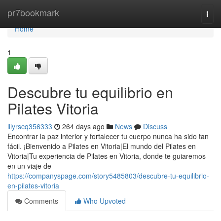
Home
pr7bookmark
Togg
navi
Home
1
Descubre tu equilibrio en
Pilates Vitoria
lilyrscq356333
264 days ago
News
Discuss
Encontrar la paz interior y fortalecer tu cuerpo nunca ha sido tan
fácil. ¡Bienvenido a Pilates en Vitoria|El mundo del Pilates en
Vitoria|Tu experiencia de Pilates en Vitoria, donde te guiaremos
en un viaje de
https://companyspage.com/story5485803/descubre-tu-equilibrio-
en-pilates-vitoria
Comments
Who Upvoted